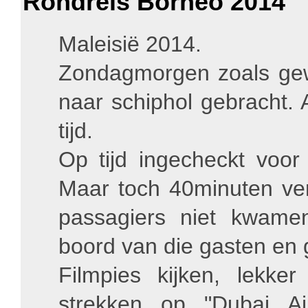
Rondreis Borneo 2014
Maleisië 2014.
Zondagmorgen zoals gew
naar schiphol gebracht. 
tijd.
Op tijd ingecheckt voo
Maar toch 40minuten ve
passagiers niet kwam
boord van die gasten en
Filmpies kijken, lekke
strekken op "Dubai A